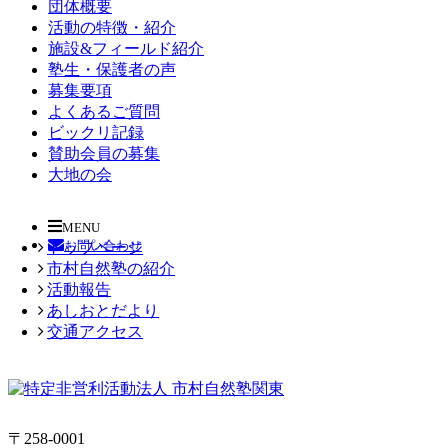
団体概要
活動の特徴・紹介
施設&フィールド紹介
塾生・保護者の声
募集要項
よくあるご質問
ビックリ記録
賛助会員の募集
大地の会
MENU
お問い合わせ
トップページ
市村自然塾の紹介
活動報告
あしおとだより
交通アクセス
〒258-0001