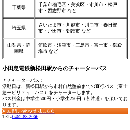
千葉市稲毛区・美浜区・市川市・松戸
千葉県
市・習志野市 など
さいたま市・川越市・川口市・春日部
埼玉県
市・戸田市・朝霞市 など
山梨県・静
笛吹市・沼津市・三島市・富士市・御殿
岡県
場市 など
小田急電鉄新松田駅からのチャーターバス
＊チャーターバス：
活動日は、新松田駅から市村自然塾前までの直行バス（富士
急モビリティ―バス）をチャーターします。
バス料金は中学生500円・小学生250円（各片道）を頂いてお
ります。
お問い合わせはこちら
TEL.
0465-88-2066