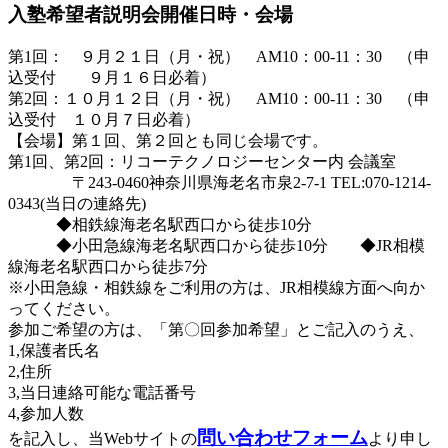
入塾希望者説明会開催日時・会場
第1回： ９月２１日（月・祝） AM10：00-11：30 （申
込受付 ９月１６日必着）
第2回：１０月１２日（月・祝） AM10：00-11：30 （申
込受付 １０月７日必着）
【会場】第１回、第２回とも同じ会場です。
第1回、第2回：
リコーテクノロジーセンター内 会議室
〒243-0460神奈川県海老名市泉2-7-1 TEL:070-1214-
0343(当日の連絡先)
◆相鉄線海老名駅西口から徒歩10分
◆小田急線海老名駅西口から徒歩10分 ◆JR相模
線海老名駅西口から徒歩7分
※小田急線・相鉄線をご利用の方は、JR相模線方面へ向か
ってください。
参加ご希望の方は、「第〇回参加希望」とご記入のうえ、
1,保護者氏名
2,住所
3,当日連絡可能な電話番号
4,参加人数
問い合わせフォーム
を記入し、当Webサイトの
より申し