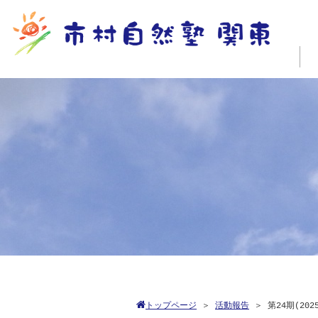
トップページ
＞
活動報告
＞
第24期(202