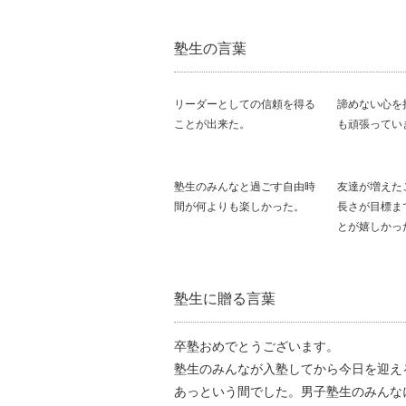
塾生の言葉
リーダーとしての信頼を得る
諦めない心を
ことが出来た。
も頑張ってい
塾生のみんなと過ごす自由時
友達が増えた
間が何よりも楽しかった。
長さが目標ま
とが嬉しかっ
塾生に贈る言葉
卒塾おめでとうございます。
塾生のみんなが入塾してから今日を迎え
あっという間でした。男子塾生のみんな