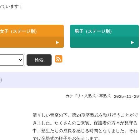
行っています！
女子（ステージ別）
男子（ステージ別）
検索
RSS(別ウィンドウ
①
カテゴリ：入塾式・卒塾式
2025-11-29
清々しい青空の下、第24期卒塾式を執り行うことがで
きました。たくさんのご来賓、保護者の方々が見守る
中、塾生たちの成長を感じる時間となりました。それ
では卒塾式の様子をお伝えします。